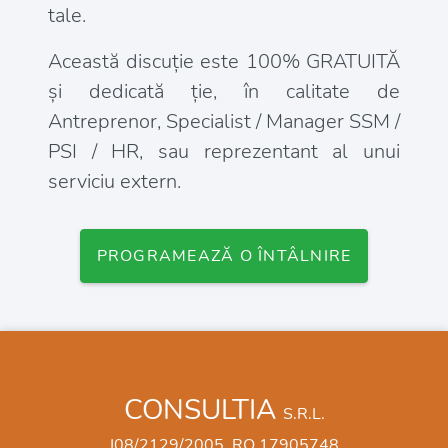
tale.
Această discuție este 100% GRATUITĂ
și dedicată ție, în calitate de
Antreprenor, Specialist / Manager SSM /
PSI / HR, sau reprezentant al unui
serviciu extern.
PROGRAMEAZĂ O ÎNTÂLNIRE
CONSULTIA
S.R.L.
J08/2129/2005, RO 17905748