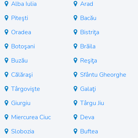
Alba Iulia
Arad
Piteşti
Bacău
Oradea
Bistriţa
Botoşani
Brăila
Buzău
Reşiţa
Călăraşi
Sfântu Gheorghe
Târgovişte
Galaţi
Giurgiu
Târgu Jiu
Miercurea Ciuc
Deva
Slobozia
Buftea