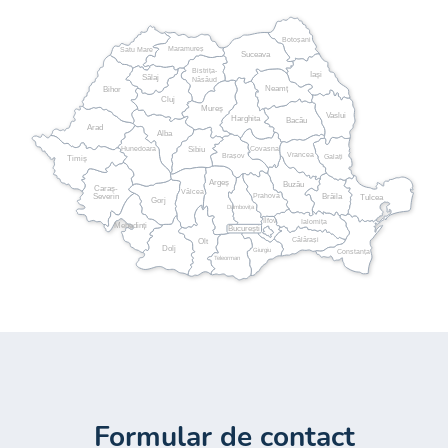
Botoșani
Maramureș
Satu Mare
Suceava
Bistrița-
Iași
Sălaj
Năsăud
Neamț
Bihor
Cluj
Mureș
Vaslui
Harghita
Bacău
Arad
Alba
Hunedoara
Covasna
Sibiu
Vrancea
Brașov
Galați
Timiș
Argeș
Buzău
Caraș-
Vâlcea
Prahova
Severin
Brăila
Tulcea
Gorj
Dâmbovița
Ilfov
Ialomița
Mehedinți
București
Călărași
Olt
Dolj
Giurgiu
Constanța
Teleorman
Formular de contact