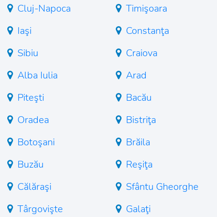
Cluj-Napoca
Timişoara
Iaşi
Constanţa
Sibiu
Craiova
Alba Iulia
Arad
Piteşti
Bacău
Oradea
Bistriţa
Botoşani
Brăila
Buzău
Reşiţa
Călăraşi
Sfântu Gheorghe
Târgovişte
Galaţi