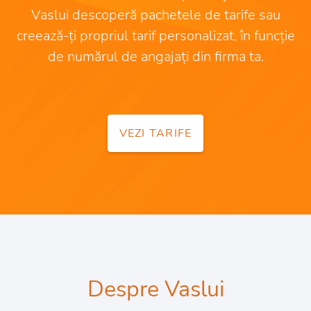
Vaslui descoperă pachetele de tarife sau
creează-ți propriul tarif personalizat, în funcție
de numărul de angajați din firma ta.
VEZI TARIFE
Despre Vaslui