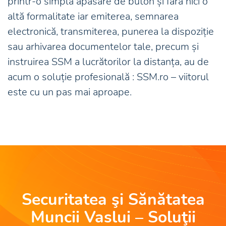
printr-o simplă apăsare de buton și fără nici o
altă formalitate iar emiterea, semnarea
electronică, transmiterea, punerea la dispoziție
sau arhivarea documentelor tale, precum și
instruirea SSM a lucrătorilor la distanța, au de
acum o soluție profesională : SSM.ro – viitorul
este cu un pas mai aproape.
Securitatea şi Sănătatea
Muncii Vaslui – Soluţii