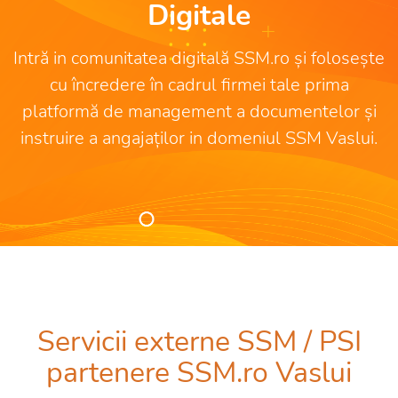
Digitale
Intră in comunitatea digitală SSM.ro și folosește
cu încredere în cadrul firmei tale prima
platformă de management a documentelor și
instruire a angajaților in domeniul SSM Vaslui.
Servicii externe SSM / PSI
partenere SSM.ro Vaslui