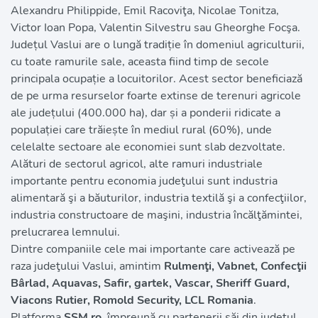
Alexandru Philippide, Emil Racoviţa, Nicolae Tonitza, 
Victor Ioan Popa, Valentin Silvestru sau Gheorghe Focşa.
Județul Vaslui are o lungă tradiție în domeniul agriculturii, 
cu toate ramurile sale, aceasta fiind timp de secole 
principala ocupație a locuitorilor. Acest sector beneficiază 
de pe urma resurselor foarte extinse de terenuri agricole 
ale județului (400.000 ha), dar și a ponderii ridicate a 
populației care trăiește în mediul rural (60%), unde 
celelalte sectoare ale economiei sunt slab dezvoltate. 
Alături de sectorul agricol, alte ramuri industriale 
importante pentru economia judeţului sunt industria 
alimentară şi a băuturilor, industria textilă şi a confecţiilor, 
industria constructoare de maşini, industria încălţămintei, 
prelucrarea lemnului. 
Dintre companiile cele mai importante care activează pe 
raza judeţului Vaslui, amintim 
Rulmenţi, Vabnet, Confecţii 
Bârlad, Aquavas, Safir, gartek, Vascar, Sheriff Guard, 
Viacons Rutier, Romold Security, LCL Romania
.
Platforma 
SSM.ro
, împreună cu partenerii săi din județul 