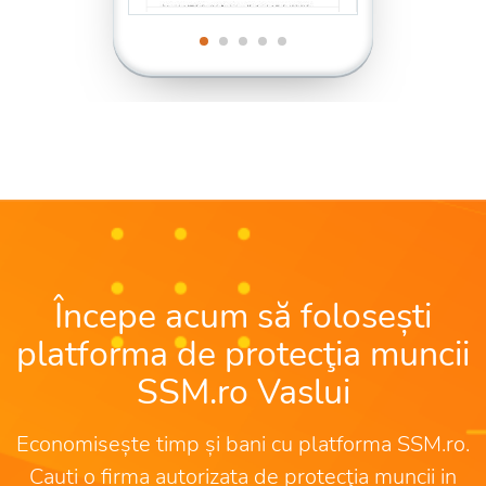
Începe acum să folosești
platforma de protecţia muncii
SSM.ro Vaslui
Economisește timp și bani cu platforma SSM.ro.
Cauti o firma autorizata de protecţia muncii in