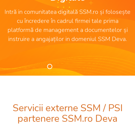
Intră in comunitatea digitală SSM.ro și folosește
cu încredere în cadrul firmei tale prima
platformă de management a documentelor și
instruire a angajaților in domeniul SSM Deva.
Servicii externe SSM / PSI
partenere SSM.ro Deva