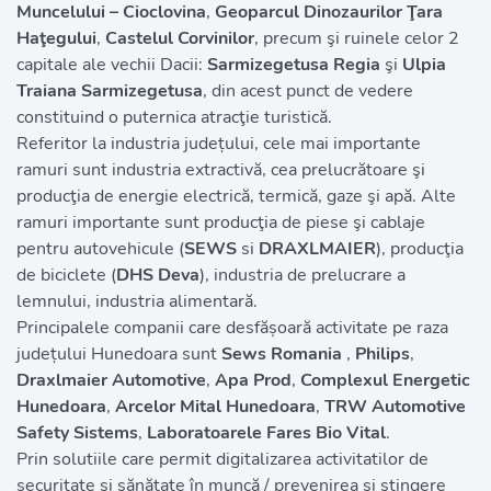
Muncelului – Cioclovina
, 
Geoparcul Dinozaurilor Ţara 
Haţegului
, 
Castelul Corvinilor
, precum şi ruinele celor 2 
capitale ale vechii Dacii: 
Sarmizegetusa Regia
 şi 
Ulpia 
Traiana Sarmizegetusa
, din acest punct de vedere 
constituind o puternica atracţie turistică. 
Referitor la industria județului, cele mai importante 
ramuri sunt industria extractivă, cea prelucrătoare şi 
producţia de energie electrică, termică, gaze şi apă. Alte 
ramuri importante sunt producţia de piese şi cablaje 
pentru autovehicule (
SEWS 
si 
DRAXLMAIER
), producţia 
de biciclete (
DHS Deva
), industria de prelucrare a 
lemnului, industria alimentară.
Principalele companii care desfășoară activitate pe raza 
județului Hunedoara sunt 
Sews Romania
 , 
Philips
, 
Draxlmaier Automotive
, 
Apa Prod
, 
Complexul Energetic 
Hunedoara
, 
Arcelor Mital Hunedoara
, 
TRW Automotive 
Safety Sistems
,
 Laboratoarele Fares Bio Vital
.
Prin solutiile care permit digitalizarea activitatilor de 
securitate și sănătate în muncă / prevenirea și stingere 