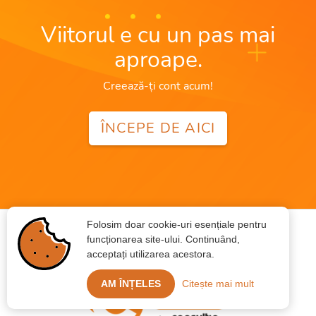
Viitorul e cu un pas mai
aproape.
Creează-ți cont acum!
ÎNCEPE DE AICI
Folosim doar cookie-uri esențiale pentru
funcționarea site-ului. Continuând,
acceptați utilizarea acestora.
AM ÎNȚELES
Citește mai mult