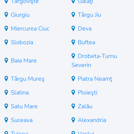
Târgovişte
Galaţi
Giurgiu
Târgu Jiu
Miercurea Ciuc
Deva
Slobozia
Buftea
Drobeta-Turnu
Baia Mare
Severin
Târgu Mureş
Piatra Neamţ
Slatina
Ploieşti
Satu Mare
Zalău
Suceava
Alexandria
Tulcea
Vaslui