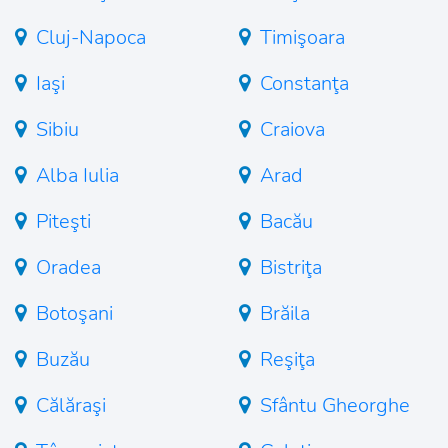
Cluj-Napoca
Timişoara
Iaşi
Constanţa
Sibiu
Craiova
Alba Iulia
Arad
Piteşti
Bacău
Oradea
Bistriţa
Botoşani
Brăila
Buzău
Reşiţa
Călăraşi
Sfântu Gheorghe