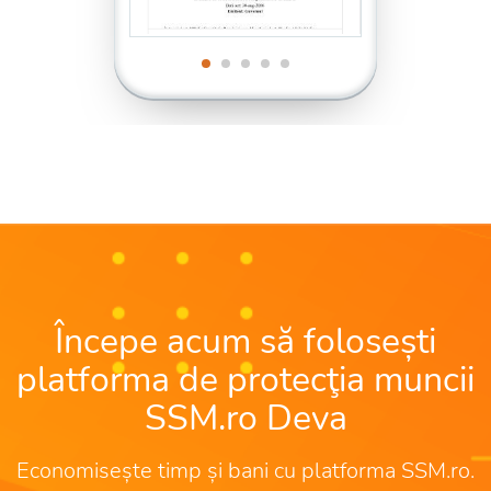
Începe acum să folosești
platforma de protecţia muncii
SSM.ro Deva
Economisește timp și bani cu platforma SSM.ro.