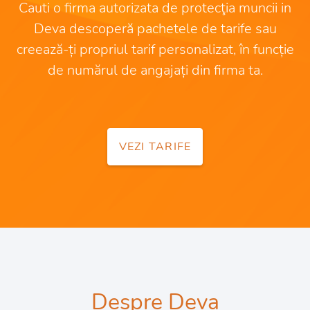
Cauti o firma autorizata de protecţia muncii in
Deva descoperă pachetele de tarife sau
creează-ți propriul tarif personalizat, în funcție
de numărul de angajați din firma ta.
VEZI TARIFE
Despre Deva