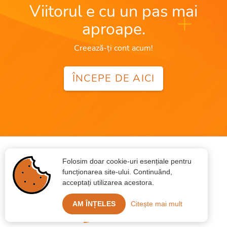
Viitorul e cu un pas mai
aproape.
Creează-ți cont acum!
ÎNCEPE DE AICI
Folosim doar cookie-uri esențiale pentru
funcționarea site-ului. Continuând,
acceptați utilizarea acestora.
AM ÎNȚELES
Citește mai mult