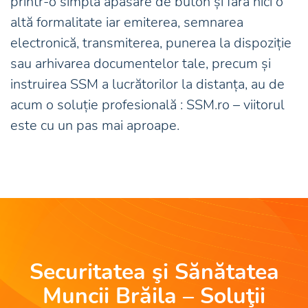
printr-o simplă apăsare de buton și fără nici o
altă formalitate iar emiterea, semnarea
electronică, transmiterea, punerea la dispoziție
sau arhivarea documentelor tale, precum și
instruirea SSM a lucrătorilor la distanța, au de
acum o soluție profesională : SSM.ro – viitorul
este cu un pas mai aproape.
Securitatea şi Sănătatea
Muncii Brăila – Soluţii