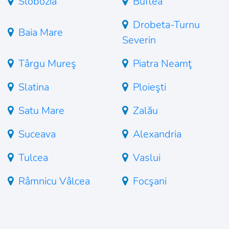
Slobozia
Buftea
Drobeta-Turnu
Baia Mare
Severin
Târgu Mureş
Piatra Neamţ
Slatina
Ploieşti
Satu Mare
Zalău
Suceava
Alexandria
Tulcea
Vaslui
Râmnicu Vâlcea
Focşani