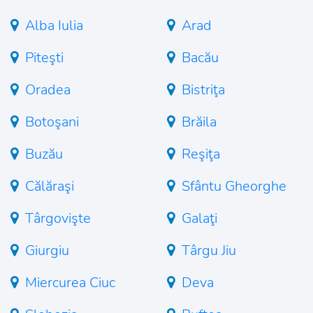
Alba Iulia
Arad
Piteşti
Bacău
Oradea
Bistriţa
Botoşani
Brăila
Buzău
Reşiţa
Călăraşi
Sfântu Gheorghe
Târgovişte
Galaţi
Giurgiu
Târgu Jiu
Miercurea Ciuc
Deva