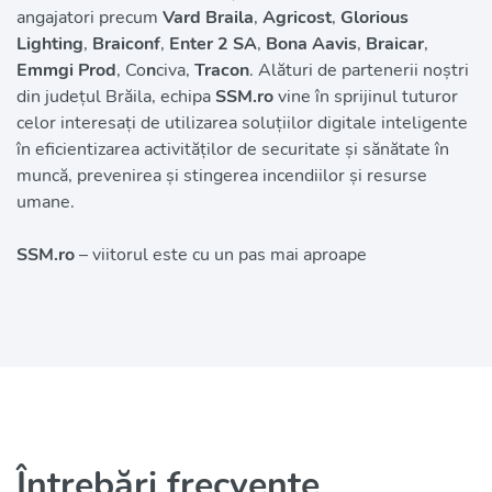
angajatori precum 
Vard Braila
, 
Agricost
, 
Glorious 
Lighting
, 
Braiconf
,
 Enter 2 SA
,
 Bona Aavis
, 
Braicar
,
Emmgi Prod
, Co
n
civa, 
Tracon
. Alături de partenerii noștri 
din județul Brăila, echipa 
SSM.ro
 vine în sprijinul tuturor 
celor interesați de utilizarea soluțiilor digitale inteligente 
în eficientizarea activităților de securitate și sănătate în 
muncă, prevenirea și stingerea incendiilor și resurse 
umane. 
SSM.ro
– viitorul este cu un pas mai aproape
Întrebări frecvente