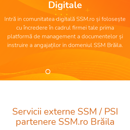
Digitale
Intră in comunitatea digitală SSM.ro și folosește
cu încredere în cadrul firmei tale prima
platformă de management a documentelor și
instruire a angajaților in domeniul SSM Brăila.
Servicii externe SSM / PSI
partenere SSM.ro Brăila